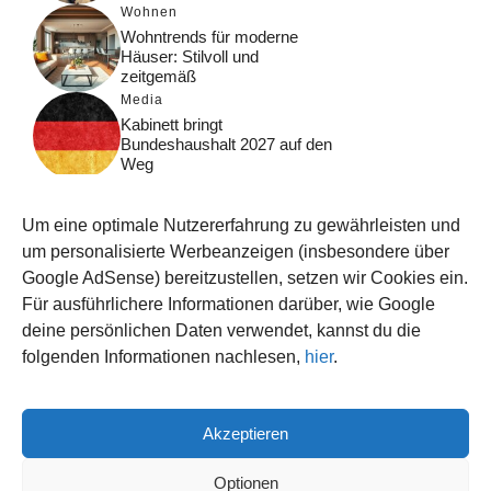
Wohnen
Wohntrends für moderne
Häuser: Stilvoll und
zeitgemäß
Media
Kabinett bringt
Bundeshaushalt 2027 auf den
Weg
Digital
Was macht Google Search?
Um eine optimale Nutzererfahrung zu gewährleisten und
Funktionsweise, Prozesse
und Rankinglogik
um personalisierte Werbeanzeigen (insbesondere über
Google AdSense) bereitzustellen, setzen wir Cookies ein.
Computer
Für ausführlichere Informationen darüber, wie Google
Wieso habe ich im moment
kein Internet?
deine persönlichen Daten verwendet, kannst du die
folgenden Informationen nachlesen,
hier
.
Akzeptieren
© 2026 WISSEN123.DE
IMPRESSUM
Optionen
DATENSCHUTZ