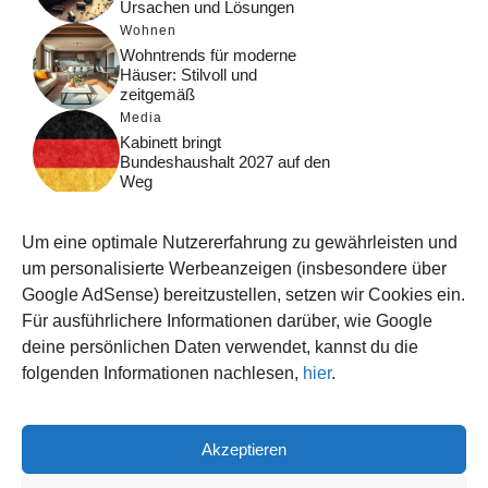
Ursachen und Lösungen
Wohnen
Wohntrends für moderne
Häuser: Stilvoll und
zeitgemäß
Media
Kabinett bringt
Bundeshaushalt 2027 auf den
Weg
Digital
Was macht Google Search?
Um eine optimale Nutzererfahrung zu gewährleisten und
Funktionsweise, Prozesse
und Rankinglogik
um personalisierte Werbeanzeigen (insbesondere über
Google AdSense) bereitzustellen, setzen wir Cookies ein.
Computer
Für ausführlichere Informationen darüber, wie Google
Wieso habe ich im moment
kein Internet?
deine persönlichen Daten verwendet, kannst du die
folgenden Informationen nachlesen,
hier
.
Akzeptieren
© 2026 WISSEN123.DE
IMPRESSUM