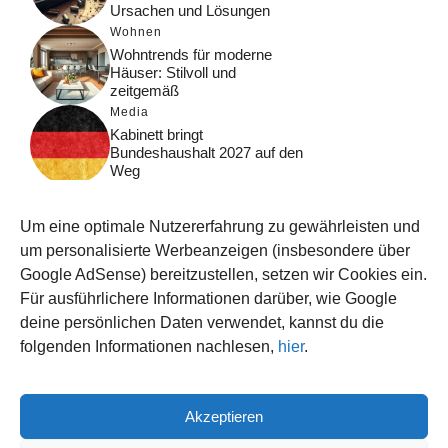
Ursachen und Lösungen
Wohnen
Wohntrends für moderne
Häuser: Stilvoll und
zeitgemäß
Media
Kabinett bringt
Bundeshaushalt 2027 auf den
Weg
Digital
Was macht Google Search?
Um eine optimale Nutzererfahrung zu gewährleisten und
Funktionsweise, Prozesse
und Rankinglogik
um personalisierte Werbeanzeigen (insbesondere über
Google AdSense) bereitzustellen, setzen wir Cookies ein.
Computer
Für ausführlichere Informationen darüber, wie Google
Wieso habe ich im moment
kein Internet?
deine persönlichen Daten verwendet, kannst du die
folgenden Informationen nachlesen,
hier
.
Akzeptieren
© 2026 WISSEN123.DE
IMPRESSUM