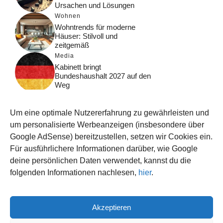
Ursachen und Lösungen
Wohnen
Wohntrends für moderne
Häuser: Stilvoll und
zeitgemäß
Media
Kabinett bringt
Bundeshaushalt 2027 auf den
Weg
Digital
Was macht Google Search?
Um eine optimale Nutzererfahrung zu gewährleisten und
Funktionsweise, Prozesse
und Rankinglogik
um personalisierte Werbeanzeigen (insbesondere über
Google AdSense) bereitzustellen, setzen wir Cookies ein.
Computer
Für ausführlichere Informationen darüber, wie Google
Wieso habe ich im moment
kein Internet?
deine persönlichen Daten verwendet, kannst du die
folgenden Informationen nachlesen,
hier
.
Akzeptieren
© 2026 WISSEN123.DE
IMPRESSUM