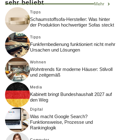
sehr beliebt
Mehr
Tipps
Schaumstoffsofa-Hersteller: Was hinter
der Produktion hochwertiger Sofas steckt
Tipps
Funkfernbedienung funktioniert nicht mehr
Ursachen und Lösungen
Wohnen
Wohntrends für moderne Häuser: Stilvoll
und zeitgemäß
Media
Kabinett bringt Bundeshaushalt 2027 auf
den Weg
Digital
Was macht Google Search?
Funktionsweise, Prozesse und
Rankinglogik
Computer