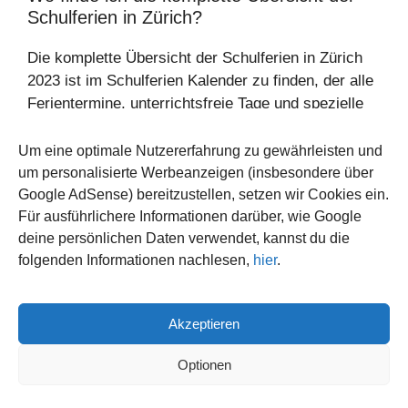
Schulferien in Zürich?
Die komplette Übersicht der Schulferien in Zürich
2023 ist im Schulferien Kalender zu finden, der alle
Ferientermine, unterrichtsfreie Tage und spezielle
Feiertage beinhaltet.
Wie kann ich die Schulferien in Zürich ideal
Um eine optimale Nutzererfahrung zu gewährleisten und
planen?
um personalisierte Werbeanzeigen (insbesondere über
Google AdSense) bereitzustellen, setzen wir Cookies ein.
Um die Schulferien optimal zu planen, sollten Eltern
Für ausführlichere Informationen darüber, wie Google
und Schüler die Schulferien Übersicht sowie den
deine persönlichen Daten verwendet, kannst du die
Ferienplan Zürich 2023 konsultieren, um alle
folgenden Informationen nachlesen,
hier
.
relevanten Ferientermine und unterrichtsfreien Tage
zu berücksichtigen.
Was sind unterrichtsfreie Tage und wie
Akzeptieren
werden sie in den Schulferien
Optionen
berücksichtigt?