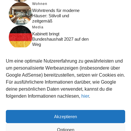
Wohnen
Wohntrends für moderne
Häuser: Stilvoll und
zeitgemäß
Media
Kabinett bringt
Bundeshaushalt 2027 auf den
Weg
Digital
Was macht Google Search?
Um eine optimale Nutzererfahrung zu gewährleisten und
Funktionsweise, Prozesse
und Rankinglogik
um personalisierte Werbeanzeigen (insbesondere über
Google AdSense) bereitzustellen, setzen wir Cookies ein.
Computer
Für ausführlichere Informationen darüber, wie Google
Wieso habe ich im moment
kein Internet?
deine persönlichen Daten verwendet, kannst du die
folgenden Informationen nachlesen,
hier
.
Akzeptieren
© 2026 WISSEN123.DE
IMPRESSUM
Optionen
DATENSCHUTZ