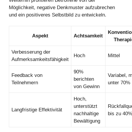
Weiterhin profitieren Betroffene von der
Möglichkeit, negative Denkmuster aufzubrechen
und ein positiveres Selbstbild zu entwickeln.
Konventio
Aspekt
Achtsamkeit
Therapi
Verbesserung der
Hoch
Mittel
Aufmerksamkeitsfähigkeit
90%
Feedback von
Variabel, m
berichten
Teilnehmern
unter 70%
von Gewinn
Hoch,
unterstützt
Rückfallqu
Langfristige Effektivität
nachhaltige
bis zu 40
Bewältigung