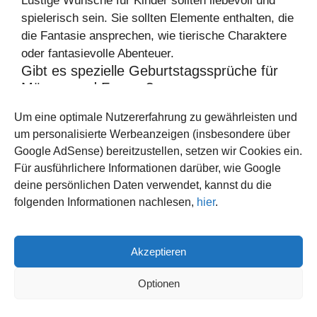
Lustige Wünsche für Kinder sollten liebevoll und
spielerisch sein. Sie sollten Elemente enthalten, die
die Fantasie ansprechen, wie tierische Charaktere
oder fantasievolle Abenteuer.
Gibt es spezielle Geburtstagssprüche für
Männer und Frauen?
Um eine optimale Nutzererfahrung zu gewährleisten und
Ja, es gibt spezielle lustige Geburtstagssprüche für
um personalisierte Werbeanzeigen (insbesondere über
Männer und Frauen. Für Männer sind freche
Google AdSense) bereitzustellen, setzen wir Cookies ein.
Sticheleien beliebt, während witzige Grüße für
Für ausführlichere Informationen darüber, wie Google
Frauen oft eine spielerische und intime Note haben.
deine persönlichen Daten verwendet, kannst du die
Wie kann ich Geburtstagskarten gestalten,
folgenden Informationen nachlesen,
hier
.
die humorvoll sind?
Um humoristische Geburtstagskarten zu gestalten,
Akzeptieren
sollten Sie originelle Grafiken, persönliche
Anekdoten und die richtige Farb- und Schriftwahl
Optionen
verwenden, um die emotionale Botschaft zu
verstärken.