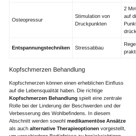
2 Mi
Stimulation von
auf d
Osteopressur
Druckpunkten
Punk
drüc
Rege
Entspannungstechniken
Stressabbau
prakt
Kopfschmerzen Behandlung
Kopfschmerzen können einen erheblichen Einfluss
auf die Lebensqualität haben. Die richtige
Kopfschmerzen Behandlung
spielt eine zentrale
Rolle bei der Linderung der Beschwerden und der
Verbesserung des Wohlbefindens. In diesem
Abschnitt werden sowohl
medikamentöse Ansätze
als auch
alternative Therapieoptionen
vorgestellt,