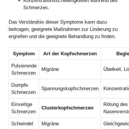
Konzentrationsschwierigkeiten während des
Schmerzes.
Das Verständnis dieser Symptome kann dazu
beitragen, geeignete Maßnahmen zur Linderung zu
ergreifen und die geeignete Behandlung zu finden.
Symptom
Art der Kopfschmerzen
Begl
Pulsierende
Migräne
Übelkeit, Li
Schmerzen
Dumpfe
Spannungskopfschmerzen
Konzentrati
Schmerzen
Einseitige
Rötung des
Clusterkopfschmerzen
Schmerzen
Nasenverst
Schwindel
Migräne
Gleichgewi