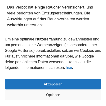
Das Verbot hat einige Raucher verunsichert, und
viele berichten von Entzugserscheinungen. Die
Auswirkungen auf das Rauchverhalten werden
weiterhin untersucht.
Gibt es wirtschaftliche Vorteile beim
Selberdrehen von Zigaretten?
Um eine optimale Nutzererfahrung zu gewährleisten und
um personalisierte Werbeanzeigen (insbesondere über
Ja, selbstgedrehte Zigaretten bieten einen
Google AdSense) bereitzustellen, setzen wir Cookies ein.
erheblichen Preisvorteil im Vergleich zu industriell
Für ausführlichere Informationen darüber, wie Google
gefertigten Produkten.
deine persönlichen Daten verwendet, kannst du die
Wo kann ich Menthol-Aromen für
folgenden Informationen nachlesen,
hier
.
selbstgedrehte Zigaretten finden?
Menthol-Aromen sind in vielen Online-Shops und
Akzeptieren
speziellen Geschäften für Raucherbedarf erhältlich,
und sie ermöglichen es Rauchern, ihren
Optionen
selbstgemachten Tabak individuell zu gestalten.
Welche Produkte können den