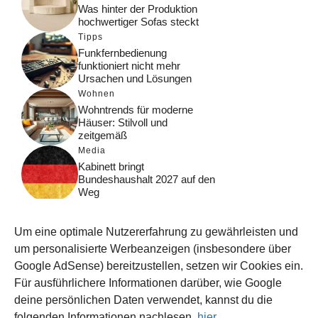
Was hinter der Produktion
hochwertiger Sofas steckt
Tipps
Funkfernbedienung
funktioniert nicht mehr
Ursachen und Lösungen
Wohnen
Wohntrends für moderne
Häuser: Stilvoll und
zeitgemäß
Media
Kabinett bringt
Bundeshaushalt 2027 auf den
Weg
Digital
Was macht Google Search?
Um eine optimale Nutzererfahrung zu gewährleisten und
Funktionsweise, Prozesse
und Rankinglogik
um personalisierte Werbeanzeigen (insbesondere über
Google AdSense) bereitzustellen, setzen wir Cookies ein.
Computer
Für ausführlichere Informationen darüber, wie Google
Wieso habe ich im moment
kein Internet?
deine persönlichen Daten verwendet, kannst du die
folgenden Informationen nachlesen,
hier
.