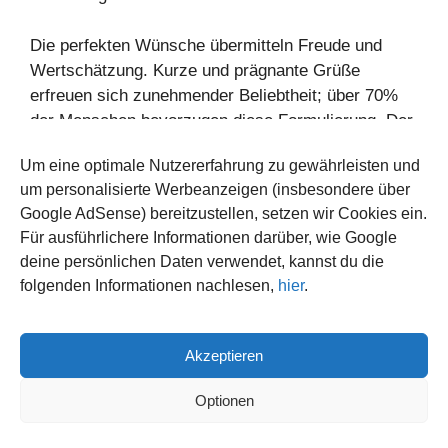
Die perfekten Wünsche übermitteln Freude und
Wertschätzung. Kurze und prägnante Grüße
erfreuen sich zunehmender Beliebtheit; über 70%
der Menschen bevorzugen diese Formulierung. Der
Trend zu humorvollen Elementen ist ebenfalls
Um eine optimale Nutzererfahrung zu gewährleisten und
bemerkenswert, da 68% der Befragten Witze über
um personalisierte Werbeanzeigen (insbesondere über
das Altern als besonders wertvoll empfinden. Dies
Google AdSense) bereitzustellen, setzen wir Cookies ein.
zeigt, dass die Art der Kommunikation entscheidend
Für ausführlichere Informationen darüber, wie Google
für den emotionalen Wert der Botschaft ist.
deine persönlichen Daten verwendet, kannst du die
folgenden Informationen nachlesen,
hier
.
Leser finden hier eine Übersicht über
unterschiedliche Arten von Geburtstagswünschen,
die leicht als Inspiration dienen können:
Akzeptieren
Optionen
Art des
Geeignet
Beispiel
Wunsches
für