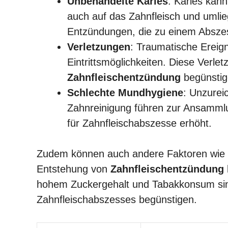
Unbehandelte Karies
: Karies kan
auch auf das Zahnfleisch und umli
Entzündungen, die zu einem Abszes
Verletzungen
: Traumatische Ereig
Eintrittsmöglichkeiten. Diese Verle
Zahnfleischentzündung
begünstig
Schlechte Mundhygiene
: Unzure
Zahnreinigung führen zur Ansammlu
für Zahnfleischabszesse erhöht.
Zudem können auch andere Faktoren wie 
Entstehung von
Zahnfleischentzündung
hohem Zuckergehalt und Tabakkonsum sind 
Zahnfleischabszesses begünstigen.