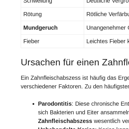
Schwellung
Deutliche Vergr
Rötung
Rötliche Verfär
Mundgeruch
Unangenehmer G
Fieber
Leichtes Fieber 
Ursachen für einen Zahnf
Ein Zahnfleischabszess ist häufig das Er
verschiedener Faktoren. Zu den häufigste
Parodontitis
: Diese chronische En
sich Bakterien und Eiter ansammel
Zahnfleischabszess
wesentlich ver