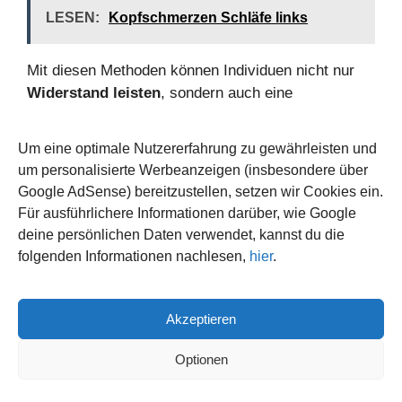
LESEN:
Kopfschmerzen Schläfe links
Mit diesen Methoden können Individuen nicht nur
Widerstand leisten
, sondern auch eine
Atmosphäre des Vertrauens fördern. In einer
unterstützenden
Gemeinschaft
gelingt es besser,
Um eine optimale Nutzererfahrung zu gewährleisten und
die Taktiken der Narzissten zu durchschauen und
um personalisierte Werbeanzeigen (insbesondere über
sich wirksam zu schützen.
Google AdSense) bereitzustellen, setzen wir Cookies ein.
Für ausführlichere Informationen darüber, wie Google
deine persönlichen Daten verwendet, kannst du die
Strategie
Ziel
Beschreibung
folgenden Informationen nachlesen,
hier
.
Definierte
Grenzen helfen,
Grenzen
Kontrolle
das eigene
Akzeptieren
setzen
bewahren
Wohl zu
Optionen
schützen.
Aufzeichnungen