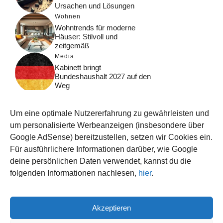
Ursachen und Lösungen
Wohnen
Wohntrends für moderne
Häuser: Stilvoll und
zeitgemäß
Media
Kabinett bringt
Bundeshaushalt 2027 auf den
Weg
Digital
Was macht Google Search?
Um eine optimale Nutzererfahrung zu gewährleisten und
Funktionsweise, Prozesse
und Rankinglogik
um personalisierte Werbeanzeigen (insbesondere über
Google AdSense) bereitzustellen, setzen wir Cookies ein.
Computer
Für ausführlichere Informationen darüber, wie Google
Wieso habe ich im moment
kein Internet?
deine persönlichen Daten verwendet, kannst du die
folgenden Informationen nachlesen,
hier
.
Akzeptieren
© 2026 WISSEN123.DE
IMPRESSUM