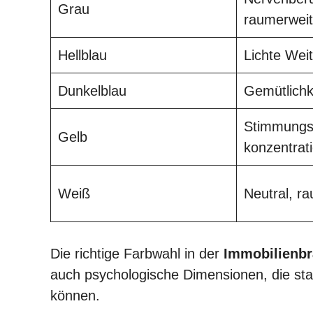
Grau
raumerwei
Hellblau
Lichte Wei
Dunkelblau
Gemütlichk
Stimmungsa
Gelb
konzentrat
Weiß
Neutral, r
Die richtige Farbwahl in der
Immobilienb
auch psychologische Dimensionen, die star
können.