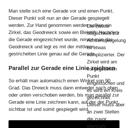
Man stelle sich eine Gerade vor und einen Punkt.
Dieser Punkt soll nun an der Gerade gespiegelt
werden. Zur Hand genommen werden sollten ein
Die zweite
Zirkel, das Geodreieck sowie ein Bleistift. Nachdem
Möglichkeit zur
die Gerade eingezeichnet wurde, nimmt man das
Achsenspiegelung
Geodreieck und legt es mit der mittleren
ist etwas
gestrichelten Linie genau auf die Gerade.
komplizierter. Der
Zirkel wird am
Parallel zur Gerade eine Linie zeichnen
vorgegebenen
Punkt
So erhält man automatisch einen Winkel von 90
eingestochen und
Grad. Das Dreieck muss dann entweder nach oben
es wird ein Kreis
oder unten verschoben werden, bis man parallel zur
gezeichnet.
Gerade eine Linie zeichnen kann, auf der der Punkt
Dieser muss aber
sichtbar ist und somit gespiegelt wird.
an zwei Stellen
die zuvor
ebenfalls