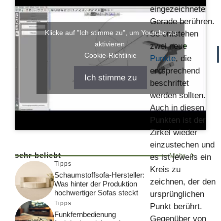
eingezeichnete
Gerade berühren.
Klicke auf "Ich stimme zu", um Youtube zu
So entstehen
aktivieren
zwei neue
Cookie-Richtlinie
Punkte
, die
entsprechend
Ich stimme zu
beschriftet
werden sollten.
Auch in diesen
Punkten ist der
Zirkel wieder
einzustechen und
sehr beliebt
Mehr
es ist jeweils ein
Tipps
Kreis zu
Schaumstoffsofa-Hersteller:
zeichnen, der den
Was hinter der Produktion
hochwertiger Sofas steckt
ursprünglichen
Tipps
Punkt berührt.
Funkfernbedienung
Gegenüber von