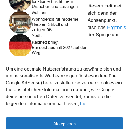
funktioniert nicht mehr
diesem befindet
Ursachen und Lösungen
sich dann der
Wohnen
Wohntrends für moderne
Achsenpunkt,
Häuser: Stilvoll und
also das
Ergebnis
zeitgemäß
der Spiegelung.
Media
Kabinett bringt
Bundeshaushalt 2027 auf den
Weg
Digital
Was macht Google Search?
Um eine optimale Nutzererfahrung zu gewährleisten und
Funktionsweise, Prozesse
und Rankinglogik
um personalisierte Werbeanzeigen (insbesondere über
Google AdSense) bereitzustellen, setzen wir Cookies ein.
Computer
Für ausführlichere Informationen darüber, wie Google
Wieso habe ich im moment
kein Internet?
deine persönlichen Daten verwendet, kannst du die
folgenden Informationen nachlesen,
hier
.
Akzeptieren
© 2026 WISSEN123.DE