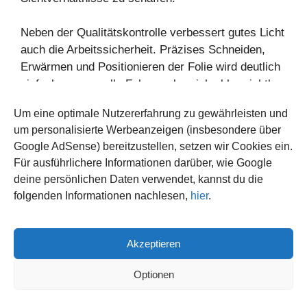
Neben der Qualitätskontrolle verbessert gutes Licht
auch die Arbeitssicherheit. Präzises Schneiden,
Erwärmen und Positionieren der Folie wird deutlich
einfacher, wenn alle Fahrzeugbereiche klar sichtbar
sind. Gleichzeitig reduziert dies die körperliche
Um eine optimale Nutzererfahrung zu gewährleisten und
Belastung der Mitarbeiter, da konzentriertes
um personalisierte Werbeanzeigen (insbesondere über
Arbeiten unter schlechten Lichtverhältnissen
Google AdSense) bereitzustellen, setzen wir Cookies ein.
langfristig ermüdend wirkt.
Für ausführlichere Informationen darüber, wie Google
deine persönlichen Daten verwendet, kannst du die
Die Investition in professionelle
folgenden Informationen nachlesen,
hier
.
Beleuchtungssysteme zahlt sich daher nicht nur
durch bessere Ergebnisse aus, sondern auch durch
effizientere Arbeitsabläufe und geringere
Akzeptieren
Fehlerquoten.
Optionen
Spezialwerkzeuge für schwierige
Karosseriebereiche