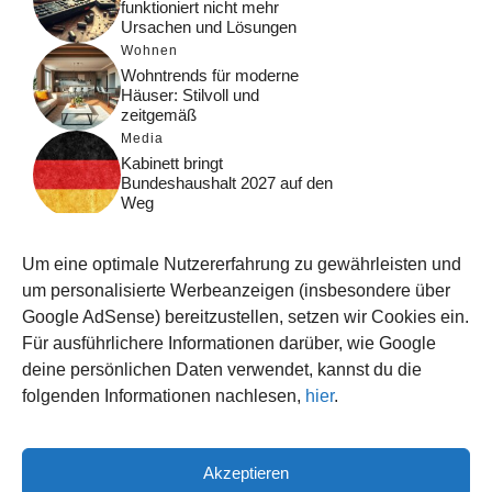
funktioniert nicht mehr
Ursachen und Lösungen
Wohnen
Wohntrends für moderne
Häuser: Stilvoll und
zeitgemäß
Media
Kabinett bringt
Bundeshaushalt 2027 auf den
Weg
Digital
Was macht Google Search?
Um eine optimale Nutzererfahrung zu gewährleisten und
Funktionsweise, Prozesse
und Rankinglogik
um personalisierte Werbeanzeigen (insbesondere über
Google AdSense) bereitzustellen, setzen wir Cookies ein.
Computer
Für ausführlichere Informationen darüber, wie Google
Wieso habe ich im moment
kein Internet?
deine persönlichen Daten verwendet, kannst du die
folgenden Informationen nachlesen,
hier
.
Akzeptieren
© 2026 WISSEN123.DE