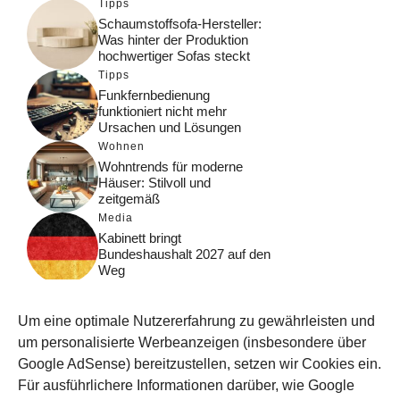
Tipps
Schaumstoffsofa-Hersteller:
Was hinter der Produktion
hochwertiger Sofas steckt
Tipps
Funkfernbedienung
funktioniert nicht mehr
Ursachen und Lösungen
Wohnen
Wohntrends für moderne
Häuser: Stilvoll und
zeitgemäß
Media
Kabinett bringt
Bundeshaushalt 2027 auf den
Weg
Digital
Was macht Google Search?
Um eine optimale Nutzererfahrung zu gewährleisten und
Funktionsweise, Prozesse
und Rankinglogik
um personalisierte Werbeanzeigen (insbesondere über
Google AdSense) bereitzustellen, setzen wir Cookies ein.
Computer
Für ausführlichere Informationen darüber, wie Google
Wieso habe ich im moment