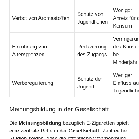
Weniger
Schutz von
Verbot von Aromastoffen
Anreiz für 
Jugendlichen
Konsum
Verringeru
Einführung von
Reduzierung
des Konsu
Altersgrenzen
des Zugangs
bei
Minderjähr
Weniger
Schutz der
Werberegulierung
Einfluss au
Jugend
Jugendlich
Meinungsbildung in der Gesellschaft
Die
Meinungsbildung
bezüglich E-Zigaretten spielt
eine zentrale Rolle in der
Gesellschaft
. Zahlreiche
Studien zeigen, dass die öffentliche Wahrnehmung