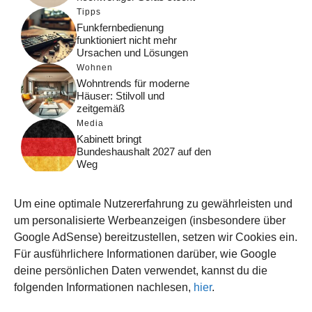
Tipps
Funkfernbedienung
funktioniert nicht mehr
Ursachen und Lösungen
Wohnen
Wohntrends für moderne
Häuser: Stilvoll und
zeitgemäß
Media
Kabinett bringt
Bundeshaushalt 2027 auf den
Weg
Digital
Was macht Google Search?
Um eine optimale Nutzererfahrung zu gewährleisten und
Funktionsweise, Prozesse
und Rankinglogik
um personalisierte Werbeanzeigen (insbesondere über
Google AdSense) bereitzustellen, setzen wir Cookies ein.
Computer
Für ausführlichere Informationen darüber, wie Google
Wieso habe ich im moment
kein Internet?
deine persönlichen Daten verwendet, kannst du die
folgenden Informationen nachlesen,
hier
.