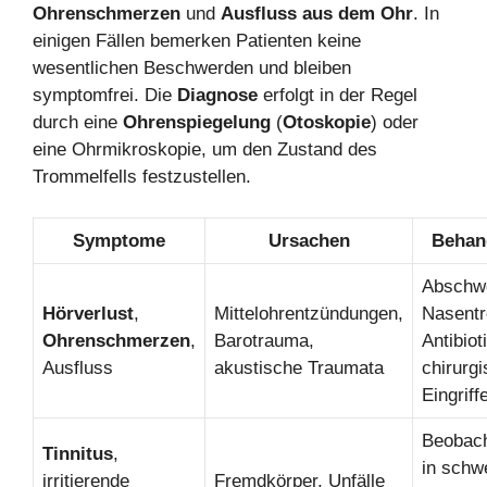
Ohrenschmerzen
und
Ausfluss aus dem Ohr
. In
einigen Fällen bemerken Patienten keine
wesentlichen Beschwerden und bleiben
symptomfrei. Die
Diagnose
erfolgt in der Regel
durch eine
Ohrenspiegelung
(
Otoskopie
) oder
eine Ohrmikroskopie, um den Zustand des
Trommelfells festzustellen.
Symptome
Ursachen
Behan
Abschw
Hörverlust
,
Mittelohrentzündungen,
Nasentr
Ohrenschmerzen
,
Barotrauma,
Antibiot
Ausfluss
akustische Traumata
chirurg
Eingriff
Beobach
Tinnitus
,
in schw
irritierende
Fremdkörper, Unfälle