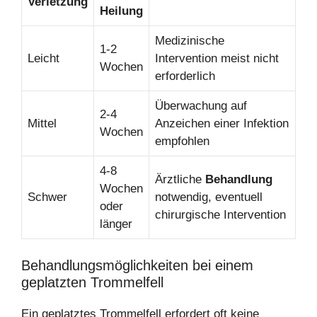
Verletzung
Heilung
Medizinische
1-2
Leicht
Intervention meist nicht
Wochen
erforderlich
Überwachung auf
2-4
Mittel
Anzeichen einer Infektion
Wochen
empfohlen
4-8
Ärztliche
Behandlung
Wochen
Schwer
notwendig, eventuell
oder
chirurgische Intervention
länger
Behandlungsmöglichkeiten bei einem
geplatzten Trommelfell
Ein geplatztes Trommelfell erfordert oft keine