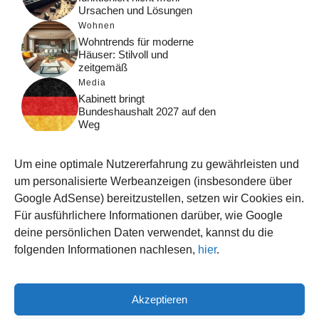
Ursachen und Lösungen
Wohnen
Wohntrends für moderne
Häuser: Stilvoll und
zeitgemäß
Media
Kabinett bringt
Bundeshaushalt 2027 auf den
Weg
Digital
Was macht Google Search?
Um eine optimale Nutzererfahrung zu gewährleisten und
Funktionsweise, Prozesse
und Rankinglogik
um personalisierte Werbeanzeigen (insbesondere über
Google AdSense) bereitzustellen, setzen wir Cookies ein.
Computer
Für ausführlichere Informationen darüber, wie Google
Wieso habe ich im moment
kein Internet?
deine persönlichen Daten verwendet, kannst du die
folgenden Informationen nachlesen,
hier
.
Akzeptieren
© 2026 WISSEN123.DE
IMPRESSUM