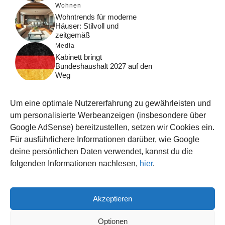
Wohnen
Wohntrends für moderne
Häuser: Stilvoll und
zeitgemäß
Media
Kabinett bringt
Bundeshaushalt 2027 auf den
Weg
Digital
Was macht Google Search?
Um eine optimale Nutzererfahrung zu gewährleisten und
Funktionsweise, Prozesse
und Rankinglogik
um personalisierte Werbeanzeigen (insbesondere über
Google AdSense) bereitzustellen, setzen wir Cookies ein.
Computer
Für ausführlichere Informationen darüber, wie Google
Wieso habe ich im moment
kein Internet?
deine persönlichen Daten verwendet, kannst du die
folgenden Informationen nachlesen,
hier
.
Akzeptieren
© 2026 WISSEN123.DE
IMPRESSUM
Optionen
DATENSCHUTZ