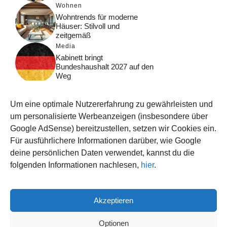
Wohnen
Wohntrends für moderne
Häuser: Stilvoll und
zeitgemäß
Media
Kabinett bringt
Bundeshaushalt 2027 auf den
Weg
Digital
Was macht Google Search?
Um eine optimale Nutzererfahrung zu gewährleisten und
Funktionsweise, Prozesse
und Rankinglogik
um personalisierte Werbeanzeigen (insbesondere über
Google AdSense) bereitzustellen, setzen wir Cookies ein.
Computer
Für ausführlichere Informationen darüber, wie Google
Wieso habe ich im moment
kein Internet?
deine persönlichen Daten verwendet, kannst du die
folgenden Informationen nachlesen,
hier
.
Akzeptieren
© 2026 WISSEN123.DE
IMPRESSUM
Optionen
DATENSCHUTZ