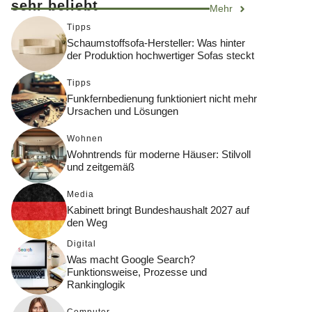
sehr beliebt
Mehr
Tipps
Schaumstoffsofa-Hersteller: Was hinter
der Produktion hochwertiger Sofas steckt
Tipps
Funkfernbedienung funktioniert nicht mehr
Ursachen und Lösungen
Wohnen
Wohntrends für moderne Häuser: Stilvoll
und zeitgemäß
Media
Kabinett bringt Bundeshaushalt 2027 auf
den Weg
Digital
Was macht Google Search?
Funktionsweise, Prozesse und
Rankinglogik
Computer