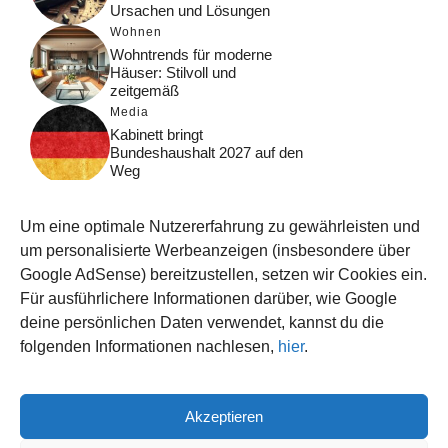
Ursachen und Lösungen
Wohnen
Wohntrends für moderne
Häuser: Stilvoll und
zeitgemäß
Media
Kabinett bringt
Bundeshaushalt 2027 auf den
Weg
Digital
Was macht Google Search?
Um eine optimale Nutzererfahrung zu gewährleisten und
Funktionsweise, Prozesse
und Rankinglogik
um personalisierte Werbeanzeigen (insbesondere über
Google AdSense) bereitzustellen, setzen wir Cookies ein.
Computer
Für ausführlichere Informationen darüber, wie Google
Wieso habe ich im moment
kein Internet?
deine persönlichen Daten verwendet, kannst du die
folgenden Informationen nachlesen,
hier
.
Akzeptieren
© 2026 WISSEN123.DE
IMPRESSUM