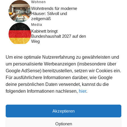
Wohnen
Wohntrends für moderne
Häuser: Stilvoll und
zeitgemäß
Media
Kabinett bringt
Bundeshaushalt 2027 auf den
Weg
Digital
Was macht Google Search?
Um eine optimale Nutzererfahrung zu gewährleisten und
Funktionsweise, Prozesse
und Rankinglogik
um personalisierte Werbeanzeigen (insbesondere über
Google AdSense) bereitzustellen, setzen wir Cookies ein.
Computer
Für ausführlichere Informationen darüber, wie Google
Wieso habe ich im moment
kein Internet?
deine persönlichen Daten verwendet, kannst du die
folgenden Informationen nachlesen,
hier
.
Akzeptieren
© 2026 WISSEN123.DE
IMPRESSUM
Optionen
DATENSCHUTZ