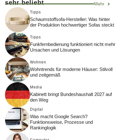
sehr beliebt
Mehr
Tipps
Schaumstoffsofa-Hersteller: Was hinter
der Produktion hochwertiger Sofas steckt
Tipps
Funkfernbedienung funktioniert nicht mehr
Ursachen und Lösungen
Wohnen
Wohntrends für moderne Häuser: Stilvoll
und zeitgemäß
Media
Kabinett bringt Bundeshaushalt 2027 auf
den Weg
Digital
Was macht Google Search?
Funktionsweise, Prozesse und
Rankinglogik
Computer