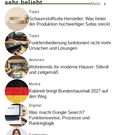
sehr beliebt
Mehr
Tipps
Schaumstoffsofa-Hersteller: Was hinter
der Produktion hochwertiger Sofas steckt
Tipps
Funkfernbedienung funktioniert nicht mehr
Ursachen und Lösungen
Wohnen
Wohntrends für moderne Häuser: Stilvoll
und zeitgemäß
Media
Kabinett bringt Bundeshaushalt 2027 auf
den Weg
Digital
Was macht Google Search?
Funktionsweise, Prozesse und
Rankinglogik
Computer