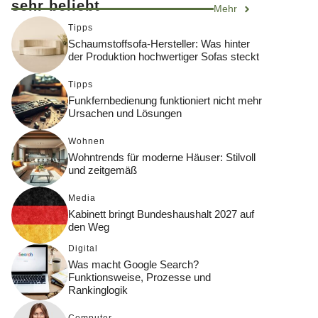
sehr beliebt
Mehr
Tipps
Schaumstoffsofa-Hersteller: Was hinter
der Produktion hochwertiger Sofas steckt
Tipps
Funkfernbedienung funktioniert nicht mehr
Ursachen und Lösungen
Wohnen
Wohntrends für moderne Häuser: Stilvoll
und zeitgemäß
Media
Kabinett bringt Bundeshaushalt 2027 auf
den Weg
Digital
Was macht Google Search?
Funktionsweise, Prozesse und
Rankinglogik
Computer