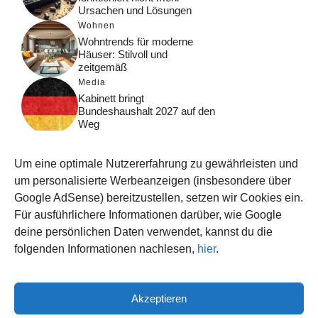
Ursachen und Lösungen
Wohnen
Wohntrends für moderne
Häuser: Stilvoll und
zeitgemäß
Media
Kabinett bringt
Bundeshaushalt 2027 auf den
Weg
Digital
Was macht Google Search?
Um eine optimale Nutzererfahrung zu gewährleisten und
Funktionsweise, Prozesse
und Rankinglogik
um personalisierte Werbeanzeigen (insbesondere über
Google AdSense) bereitzustellen, setzen wir Cookies ein.
Computer
Für ausführlichere Informationen darüber, wie Google
Wieso habe ich im moment
kein Internet?
deine persönlichen Daten verwendet, kannst du die
folgenden Informationen nachlesen,
hier
.
Akzeptieren
© 2026 WISSEN123.DE
IMPRESSUM