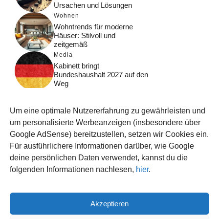
Ursachen und Lösungen
Wohnen
Wohntrends für moderne
Häuser: Stilvoll und
zeitgemäß
Media
Kabinett bringt
Bundeshaushalt 2027 auf den
Weg
Digital
Was macht Google Search?
Um eine optimale Nutzererfahrung zu gewährleisten und
Funktionsweise, Prozesse
und Rankinglogik
um personalisierte Werbeanzeigen (insbesondere über
Google AdSense) bereitzustellen, setzen wir Cookies ein.
Computer
Für ausführlichere Informationen darüber, wie Google
Wieso habe ich im moment
kein Internet?
deine persönlichen Daten verwendet, kannst du die
folgenden Informationen nachlesen,
hier
.
Akzeptieren
© 2026 WISSEN123.DE
IMPRESSUM