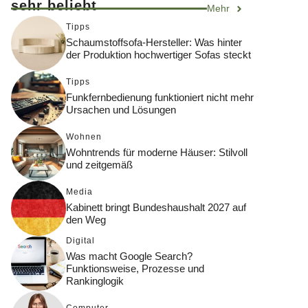
sehr beliebt
Mehr
Tipps
Schaumstoffsofa-Hersteller: Was hinter
der Produktion hochwertiger Sofas steckt
Tipps
Funkfernbedienung funktioniert nicht mehr
Ursachen und Lösungen
Wohnen
Wohntrends für moderne Häuser: Stilvoll
und zeitgemäß
Media
Kabinett bringt Bundeshaushalt 2027 auf
den Weg
Digital
Was macht Google Search?
Funktionsweise, Prozesse und
Rankinglogik
Computer