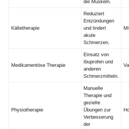
die Muskeln.
Reduziert
Entzündungen
Kältetherapie
und lindert
Mi
akute
Schmerzen.
Einsatz von
Ibuprofen und
Medikamentöse Therapie
Va
anderen
Schmerzmitteln.
Manuelle
Therapie und
gezielte
Physiotherapie
Übungen zur
H
Verbesserung
der