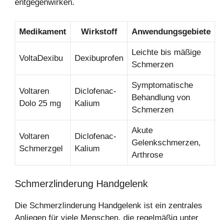
entgegenwirken.
Medikament
Wirkstoff
Anwendungsgebiete
Leichte bis mäßige
VoltaDexibu
Dexibuprofen
Schmerzen
Symptomatische
Voltaren
Diclofenac-
Behandlung von
Dolo 25 mg
Kalium
Schmerzen
Akute
Voltaren
Diclofenac-
Gelenkschmerzen,
Schmerzgel
Kalium
Arthrose
Schmerzlinderung Handgelenk
Die Schmerzlinderung Handgelenk ist ein zentrales
Anliegen für viele Menschen, die regelmäßig unter