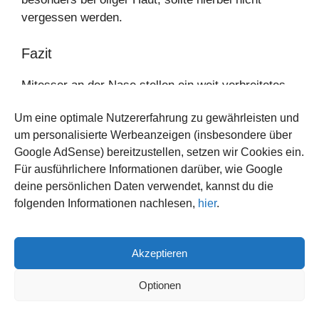
vergessen werden.
Fazit
Mitesser an der Nase stellen ein weit verbreitetes
Schönheitsproblem dar, das sowohl behandelbar als
Um eine optimale Nutzererfahrung zu gewährleisten und
auch präventiv vermeidbar ist. Um Mitesser an der
um personalisierte Werbeanzeigen (insbesondere über
Nase zu entfernen, ist eine regelmäßige und
Google AdSense) bereitzustellen, setzen wir Cookies ein.
sorgfältige Hautpflege von entscheidender
Für ausführlichere Informationen darüber, wie Google
Bedeutung. Die Nutzung von geeigneten
deine persönlichen Daten verwendet, kannst du die
Reinigungsprodukten, Peelings und speziellen
folgenden Informationen nachlesen,
hier
.
Treatments kann wesentlich zur Verbesserung des
Hautbildes beitragen. Außerdem zeigen Statistiken,
dass viele Menschen erfolgreich Hausmittel wie
Akzeptieren
Dampfbäder
oder Produkte mit Tonerde einsetzen,
um ihre Haut effektiv zu reinigen.
Optionen
Die Auswahl der richtigen Produkte ist dabei