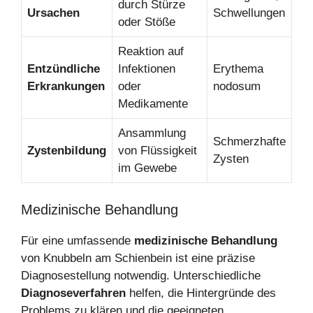
durch Stürze
Ursachen
Schwellungen
oder Stöße
Reaktion auf
Entzündliche
Infektionen
Erythema
Erkrankungen
oder
nodosum
Medikamente
Ansammlung
Schmerzhafte
Zystenbildung
von Flüssigkeit
Zysten
im Gewebe
Medizinische Behandlung
Für eine umfassende
medizinische Behandlung
von Knubbeln am Schienbein ist eine präzise
Diagnosestellung notwendig. Unterschiedliche
Diagnoseverfahren
helfen, die Hintergründe des
Problems zu klären und die geeigneten