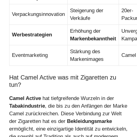
Steigerung der
20er-
Verpackungsinnovation
Verkäufe
Packu
Erhöhung der
Unverg
Werbestrategien
Markenbekanntheit
Kampa
Stärkung des
Eventmarketing
Camel
Markenimages
Hat Camel Active was mit Zigaretten zu
tun?
Camel Active
hat tiefgreifende Wurzeln in der
Tabakindustrie
, die bis zu den Anfängen der Marke
Camel zurückreichen. Diese Verbindung zur Welt
der Zigaretten hat es der
Bekleidungsmarke
ermöglicht, eine einzigartige Identität zu entwickeln,
die sowohl auf Tradition als auch auf modernem