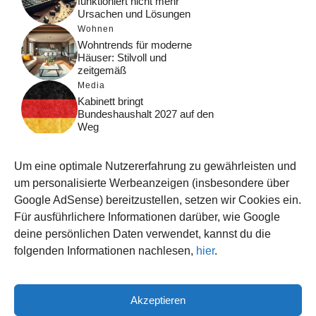
funktioniert nicht mehr
Ursachen und Lösungen
Wohnen
Wohntrends für moderne
Häuser: Stilvoll und
zeitgemäß
Media
Kabinett bringt
Bundeshaushalt 2027 auf den
Weg
Digital
Was macht Google Search?
Um eine optimale Nutzererfahrung zu gewährleisten und
Funktionsweise, Prozesse
und Rankinglogik
um personalisierte Werbeanzeigen (insbesondere über
Google AdSense) bereitzustellen, setzen wir Cookies ein.
Computer
Für ausführlichere Informationen darüber, wie Google
Wieso habe ich im moment
kein Internet?
deine persönlichen Daten verwendet, kannst du die
folgenden Informationen nachlesen,
hier
.
Akzeptieren
© 2026 WISSEN123.DE