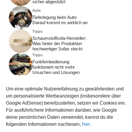
sicher abgestützt
Auto
Tieferlegung beim Auto:
Darauf kommt es wirklich an
Tipps
Schaumstoffsofa-Hersteller:
Was hinter der Produktion
hochwertiger Sofas steckt
Tipps
Funkfernbedienung
funktioniert nicht mehr
Ursachen und Lösungen
Gesundheit
Bewegungsfreiheit &
Um eine optimale Nutzererfahrung zu gewährleisten und
Lebensqualität durch
Neuromodulation
um personalisierte Werbeanzeigen (insbesondere über
Google AdSense) bereitzustellen, setzen wir Cookies ein.
Tipps
Für ausführlichere Informationen darüber, wie Google
Gemüse im eigenen Garten
richtig planen
deine persönlichen Daten verwendet, kannst du die
folgenden Informationen nachlesen,
hier
.