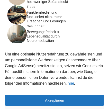
hochwertiger Sofas steckt
Tipps
Funkfernbedienung
funktioniert nicht mehr
Ursachen und Lösungen
Gesundheit
Bewegungsfreiheit &
Lebensqualität durch
Neuromodulation
Tipps
Gemüse im eigenen Garten
Um eine optimale Nutzererfahrung zu gewährleisten und
richtig planen
um personalisierte Werbeanzeigen (insbesondere über
Wohnen
Google AdSense) bereitzustellen, setzen wir Cookies ein.
Wohntrends für moderne
Für ausführlichere Informationen darüber, wie Google
Häuser: Stilvoll und
deine persönlichen Daten verwendet, kannst du die
zeitgemäß
folgenden Informationen nachlesen,
hier
.
Akzeptieren
© 2026 WISSEN123.DE
IMPRESSUM