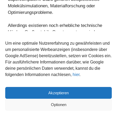
Molekülsimulationen, Materialforschung oder
Optimierungsprobleme.
Allerdings existieren noch erhebliche technische
Hürden. Große stabile Quantensysteme sind
extrem schwer kontrollierbar.
Um eine optimale Nutzererfahrung zu gewährleisten und
um personalisierte Werbeanzeigen (insbesondere über
Trotzdem investieren Staaten und Unternehmen
Google AdSense) bereitzustellen, setzen wir Cookies ein.
weltweit enorme Summen in diese Technologie.
Für ausführlichere Informationen darüber, wie Google
deine persönlichen Daten verwendet, kannst du die
Reale Anwendungen außerhalb der
folgenden Informationen nachlesen,
hier
.
Forschung
Quantenverschränkung ist längst kein reines
Akzeptieren
Laborthema mehr. Erste praktische Anwendungen
entstehen bereits heute.
Optionen
Im Bereich Sensorik ermöglichen verschränkte