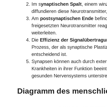
Im s
ynaptischen Spalt
, einem wi
diffundieren diese Neurotransmitte
Am
postsynaptischen Ende
befind
freigesetzten Neurotransmitter reag
weiterleiten.
Die
Effizienz der Signalübertrag
Prozess, der als synaptische Plasti
entscheidend ist.
Synapsen können auch durch exter
Krankheiten in ihrer Funktion beein
gesunden Nervensystems unterstrei
Diagramm des menschli