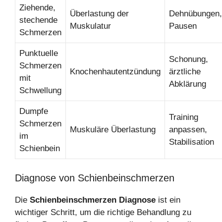
Ziehende,
Überlastung der
Dehnübungen,
stechende
Muskulatur
Pausen
Schmerzen
Punktuelle
Schonung,
Schmerzen
Knochenhautentzündung
ärztliche
mit
Abklärung
Schwellung
Dumpfe
Training
Schmerzen
Muskuläre Überlastung
anpassen,
im
Stabilisation
Schienbein
Diagnose von Schienbeinschmerzen
Die
Schienbeinschmerzen Diagnose
ist ein
wichtiger Schritt, um die richtige Behandlung zu