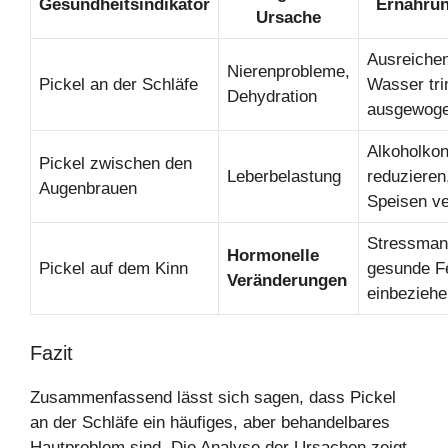
Gesundheitsindikator
Ernährun
Ursache
Ausreiche
Nierenprobleme,
Pickel an der Schläfe
Wasser tri
Dehydration
ausgewoge
Alkoholko
Pickel zwischen den
Leberbelastung
reduzieren,
Augenbrauen
Speisen v
Stressman
Hormonelle
Pickel auf dem Kinn
gesunde F
Veränderungen
einbeziehe
Fazit
Zusammenfassend lässt sich sagen, dass Pickel
an der Schläfe ein häufiges, aber behandelbares
Hautproblem sind. Die Analyse der Ursachen zeigt,