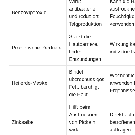
Wirkt
Kann die H
antibakteriell
austrockne
Benzoylperoxid
und reduziert
Feuchtigke
Talgproduktion
verwenden
Stärkt die
Hautbarriere,
Wirkung k
Probiotische Produkte
lindert
individuell 
Entzündungen
Bindet
Wöchentlic
überschüssiges
Heilerde-Maske
anwenden f
Fett, beruhigt
Ergebnisse
die Haut
Hilft beim
Austrocknen
Direkt auf 
Zinksalbe
von Pickeln,
betroffene
wirkt
auftragen