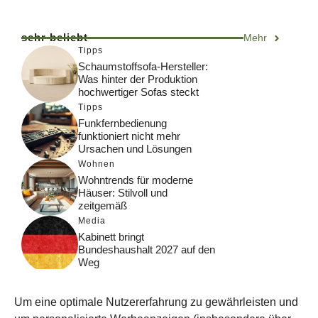
sehr beliebt
Mehr
Tipps
Schaumstoffsofa-Hersteller:
Was hinter der Produktion
hochwertiger Sofas steckt
Tipps
Funkfernbedienung
funktioniert nicht mehr
Ursachen und Lösungen
Wohnen
Wohntrends für moderne
Häuser: Stilvoll und
zeitgemäß
Media
Kabinett bringt
Bundeshaushalt 2027 auf den
Weg
Digital
Was macht Google Search?
Um eine optimale Nutzererfahrung zu gewährleisten und
Funktionsweise, Prozesse