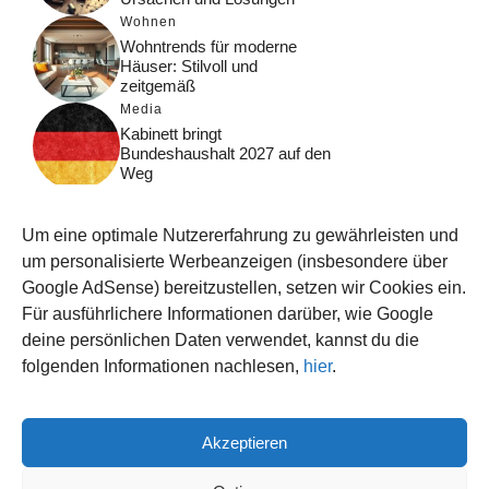
Wohnen
Wohntrends für moderne
Häuser: Stilvoll und
zeitgemäß
Media
Kabinett bringt
Bundeshaushalt 2027 auf den
Weg
Digital
Was macht Google Search?
Um eine optimale Nutzererfahrung zu gewährleisten und
Funktionsweise, Prozesse
und Rankinglogik
um personalisierte Werbeanzeigen (insbesondere über
Google AdSense) bereitzustellen, setzen wir Cookies ein.
Computer
Für ausführlichere Informationen darüber, wie Google
Wieso habe ich im moment
kein Internet?
deine persönlichen Daten verwendet, kannst du die
folgenden Informationen nachlesen,
hier
.
Akzeptieren
© 2026 WISSEN123.DE
IMPRESSUM