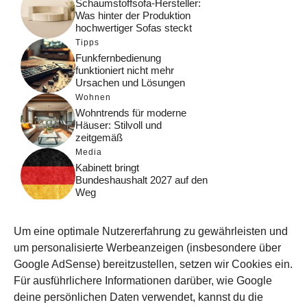
Schaumstoffsofa-Hersteller:
Was hinter der Produktion
hochwertiger Sofas steckt
Tipps
Funkfernbedienung
funktioniert nicht mehr
Ursachen und Lösungen
Wohnen
Wohntrends für moderne
Häuser: Stilvoll und
zeitgemäß
Media
Kabinett bringt
Bundeshaushalt 2027 auf den
Weg
Digital
Was macht Google Search?
Um eine optimale Nutzererfahrung zu gewährleisten und
Funktionsweise, Prozesse
und Rankinglogik
um personalisierte Werbeanzeigen (insbesondere über
Google AdSense) bereitzustellen, setzen wir Cookies ein.
Computer
Für ausführlichere Informationen darüber, wie Google
Wieso habe ich im moment
kein Internet?
deine persönlichen Daten verwendet, kannst du die